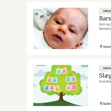
ARRA
Bars
Kom og h
Barselsc
Skovl
ARRA
Slæg
Find din
Balle