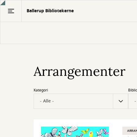
Gå
Ballerup Bibliotekerne
til
hovedindhold
Arrangementer
Kategori
Bibli
ARRA