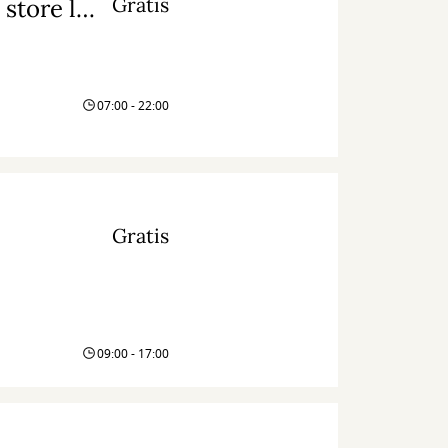
Gratis
Vind fede præmier med Sommerbogen – den store læsekonkurrence for børn og forældre
07:00 - 22:00
Gratis
09:00 - 17:00