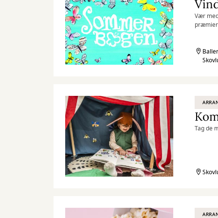
Vær med 
præmier
Balle
Skovl
ARRA
Kom 
Tag de m
Skovl
ARRA