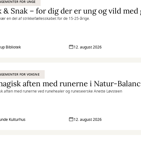
NGEMENTER FOR UNGE
k & Snak – for dig der er ung og vild med
ær en del af strikkefællesskabet for de 15-25-årige.
rup Bibliotek
12. august 2026
NGEMENTER FOR VOKSNE
agisk aften med runerne i Natur-Balan
k aften med runerne ved runehealer og runeseerske Anette Løvsteen
unde Kulturhus
12. august 2026