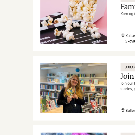
Fami
Kom og f
Kultu
Skovl
ARRA
Join our
stories,
Balle