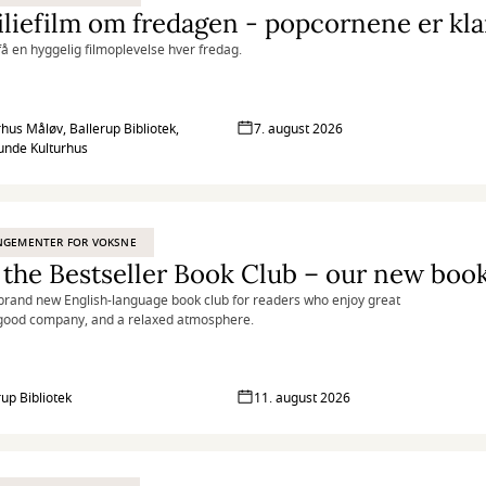
liefilm om fredagen - popcornene er kla
å en hyggelig filmoplevelse hver fredag.
rhus Måløv, Ballerup Bibliotek,
7. august 2026
unde Kulturhus
NGEMENTER FOR VOKSNE
 brand new English-language book club for readers who enjoy great
 good company, and a relaxed atmosphere.
rup Bibliotek
11. august 2026