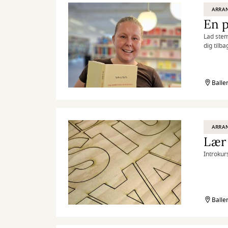
ARRA
Lad stemm
dig tilb
Balle
ARRA
Lær 
Introkur
Balle