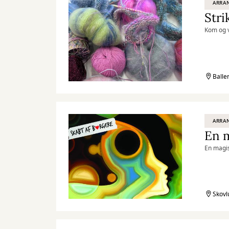
ARRA
Stri
Kom og v
Balle
ARRA
En m
En magis
Skovl