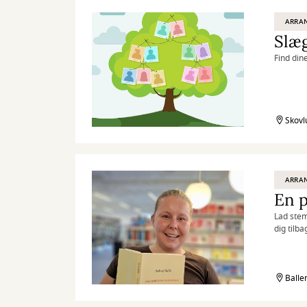
ARRA
Slæg
Find din
Skovl
ARRA
Lad stemm
dig tilb
Balle