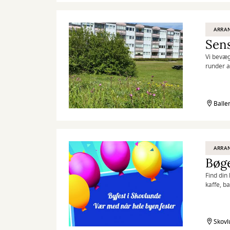
ARRA
Vi bevæg
runder a
Balle
ARRA
Bøge
Find din
kaffe, b
Skovl