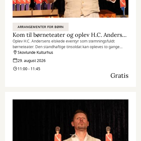
ARRANGEMENTER FOR BØRN
Kom til børneteater og oplev H.C. Andersens Den standhaftige tinsoldat
Oplev H.C. Andersens elskede eventyr som stemningsfuldt
børneteater. Den standhaftige tinsoldat kan opleves to gange
lørdag den 29. august, og herunder kan du få gratis billetter til
Skovlunde Kulturhus
forestillingen kl. 11.00-11.45.
29. august 2026
11:00 - 11:45
Gratis