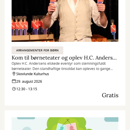
ARRANGEMENTER FOR BØRN
Kom til børneteater og oplev H.C. Andersens Den standhaftige tinsoldat
Oplev H.C. Andersens elskede eventyr som stemningsfuldt
børneteater. Den standhaftige tinsoldat kan opleves to gange
lørdag den 29. august, og herunder kan du få gratis billetter til
Skovlunde Kulturhus
forestillingen kl. 12.30-13.15.
29. august 2026
12:30 - 13:15
Gratis