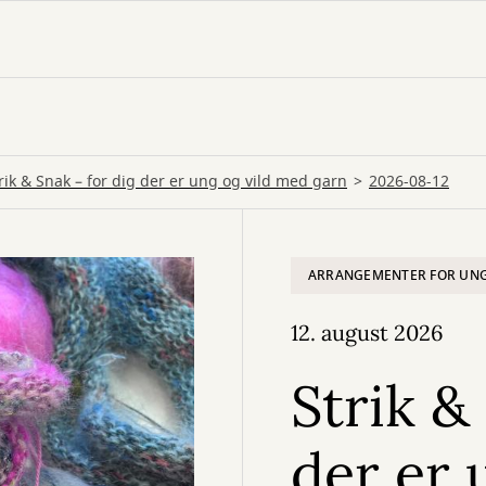
rik & Snak – for dig der er ung og vild med garn
2026-08-12
ARRANGEMENTER FOR UN
12. august 2026
Strik &
der er 