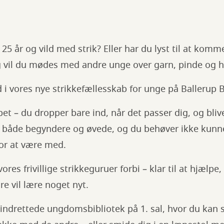
25 år og vild med strik? Eller har du lyst til at kom
g vil du mødes med andre unge over garn, pinde og 
 vores nye strikkefællesskab for unge på Ballerup B
pet – du dropper bare ind, når det passer dig, og bliv
til både begyndere og øvede, og du behøver ikke kun
or at være med.
res frivillige strikkeguruer forbi – klar til at hjælpe,
are vil lære noget nyt.
 nyindrettede ungdomsbibliotek på 1. sal, hvor du kan 