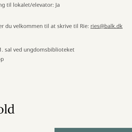
g til lokalet/elevator: Ja
r du velkommen til at skrive til Rie:
ries@balk.dk
 1. sal ved ungdomsbiblioteket
 op
old