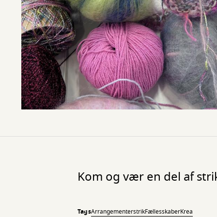
Kom og vær en del af stri
Tags
Arrangementer
strik
Fællesskaber
Krea