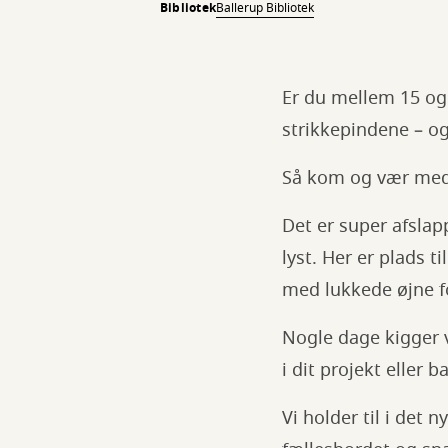
Bibliotek
Ballerup Bibliotek
Er du mellem 15 og 
strikkepindene – o
Så kom og vær med i
Det er super afslap
lyst. Her er plads 
med lukkede øjne f
Nogle dage kigger vo
i dit projekt eller b
Vi holder til i det