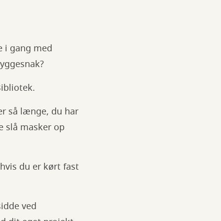
me i gang med
hyggesnak?
ibliotek.
er så længe, du har
ne slå masker op
 hvis du er kørt fast
sidde ved