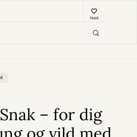
Husk
GE
 Snak – for dig
ung og vild med