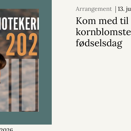
Arrangement
13. j
2026
Kom med til
kornblomste
fødselsdag
i 2026