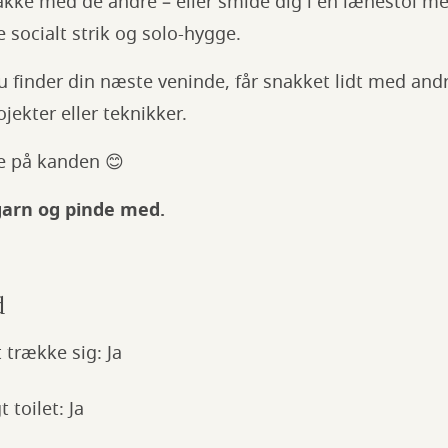
kke med de andre – eller smide dig i en lænestol med
e socialt strik og solo-hygge.
u finder din næste veninde, får snakket lidt med andre
rojekter eller teknikker.
te på kanden 😊
garn og pinde med.
d
 trække sig: Ja
 toilet: Ja