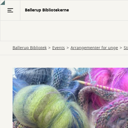
Gå
Ballerup Bibliotekerne
til
hovedindhold
Ballerup Bibliotek
Events
Arrangementer for unge
St