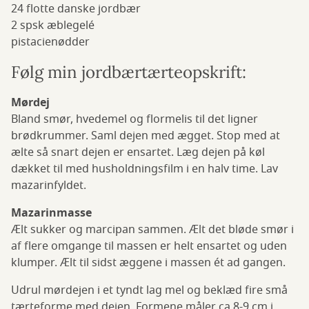
24 flotte danske jordbær
2 spsk æblegelé
pistacienødder
Følg min jordbærtærteopskrift:
Mørdej
Bland smør, hvedemel og flormelis til det ligner
brødkrummer. Saml dejen med ægget. Stop med at
ælte så snart dejen er ensartet. Læg dejen på køl
dækket til med husholdningsfilm i en halv time. Lav
mazarinfyldet.
Mazarinmasse
Ælt sukker og marcipan sammen. Ælt det bløde smør i
af flere omgange til massen er helt ensartet og uden
klumper. Ælt til sidst æggene i massen ét ad gangen.
Udrul mørdejen i et tyndt lag mel og beklæd fire små
tærteforme med dejen. Formene måler ca 8-9 cm i