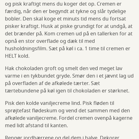
og pisk kraftigt mens du koger det op. Cremen er
færdig, når den er begyndt at tykne og slår tydelige
bobler. Den skal koge et minuts tid mens du fortsat
pisker kraftigt. Husk at piske grundigt for at undgå, at
det brænder på. Kom cremen ud på en tallerken for at
opnå en stor overflade og dæk til med
husholdningsfilm. Sæt på køl i ca. 1 time til cremen er
HELT kold.
Hak chokoladen groft og smelt den ved meget lav
varme i en tykbundet gryde. Smør den i et jævnt lag ud
på overfladen af de afkølede tærter. Sæt
tærtebundene på køl igen til chokoladen er størknet.
Pisk den kolde vaniljecreme lind. Pisk fløden til
sprøjtefast flødeskum og vend det sammen med den
afkølede vaniljecreme. Fordel cremen ovenpå kagerne
med lidt afstand til kanten.
Rengør jordbærrene og del dem i halve. Dekorer