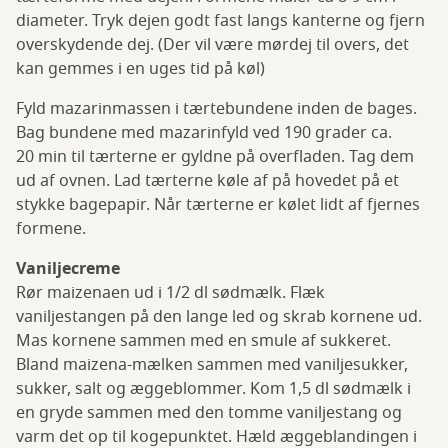
diameter. Tryk dejen godt fast langs kanterne og fjern
overskydende dej. (Der vil være mørdej til overs, det
kan gemmes i en uges tid på køl)
Fyld mazarinmassen i tærtebundene inden de bages.
Bag bundene med mazarinfyld ved 190 grader ca.
20 min til tærterne er gyldne på overfladen. Tag dem
ud af ovnen. Lad tærterne køle af på hovedet på et
stykke bagepapir. Når tærterne er kølet lidt af fjernes
formene.
Vaniljecreme
Rør maizenaen ud i 1/2 dl sødmælk. Flæk
vaniljestangen på den lange led og skrab kornene ud.
Mas kornene sammen med en smule af sukkeret.
Bland maizena-mælken sammen med vaniljesukker,
sukker, salt og æggeblommer. Kom 1,5 dl sødmælk i
en gryde sammen med den tomme vaniljestang og
varm det op til kogepunktet. Hæld æggeblandingen i