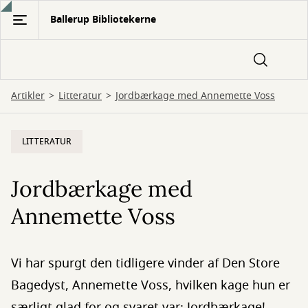
Gå
Ballerup Bibliotekerne
til
hovedindhold
Artikler
Litteratur
Jordbærkage med Annemette Voss
LITTERATUR
Jordbærkage med
Annemette Voss
Vi har spurgt den tidligere vinder af Den Store
Bagedyst, Annemette Voss, hvilken kage hun er
særligt glad for og svaret var: Jordbærkage!