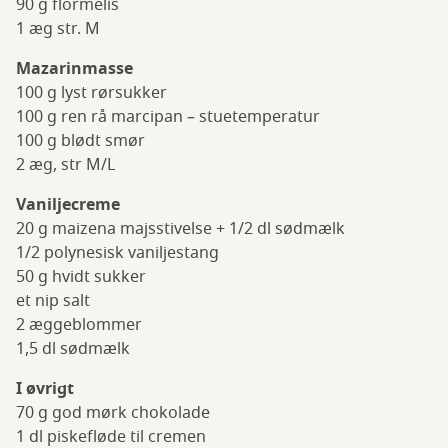
90 g flormelis
1 æg str. M
Mazarinmasse
100 g lyst rørsukker
100 g ren rå marcipan – stuetemperatur
100 g blødt smør
2 æg, str M/L
Vaniljecreme
20 g maizena majsstivelse + 1/2 dl sødmælk
1/2 polynesisk vaniljestang
50 g hvidt sukker
et nip salt
2 æggeblommer
1,5 dl sødmælk
I øvrigt
70 g god mørk chokolade
1 dl piskefløde til cremen